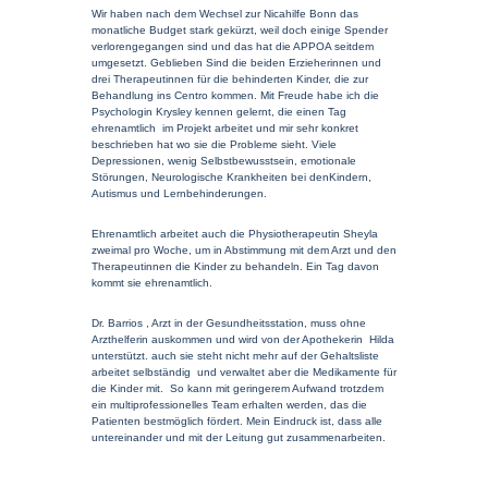
Wir haben nach dem Wechsel zur Nicahilfe Bonn das
monatliche Budget stark gekürzt, weil doch einige Spender
verlorengegangen sind und das hat die APPOA seitdem
umgesetzt. Geblieben Sind die beiden Erzieherinnen und
drei Therapeutinnen für die behinderten Kinder, die zur
Behandlung ins Centro kommen. Mit Freude habe ich die
Psychologin Krysley kennen gelernt, die einen Tag
ehrenamtlich
im Projekt arbeitet und mir sehr konkret
beschrieben hat wo sie die Probleme sieht. Viele
Depressionen, wenig Selbstbewusstsein, emotionale
Störungen, Neurologische Krankheiten bei denKindern,
Autismus und Lernbehinderungen.
Ehrenamtlich arbeitet auch die Physiotherapeutin Sheyla
zweimal pro Woche, um in Abstimmung mit dem Arzt und den
Therapeutinnen die Kinder zu behandeln. Ein Tag davon
kommt sie ehrenamtlich.
Dr. Barrios , Arzt in der Gesundheitsstation, muss ohne
Arzthelferin auskommen und wird von der Apothekerin
Hilda
unterstützt. auch sie steht nicht mehr auf der Gehaltsliste
arbeitet selbständig
und verwaltet aber die Medikamente für
die Kinder mit.
So kann mit geringerem Aufwand trotzdem
ein multiprofessionelles Team erhalten werden, das die
Patienten bestmöglich fördert. Mein Eindruck ist, dass alle
untereinander und mit der Leitung gut zusammenarbeiten.