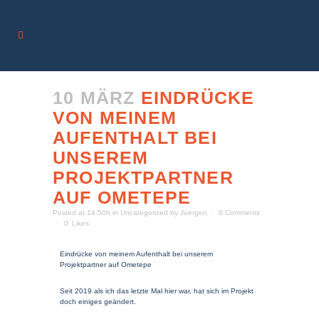
10 MÄRZ
EINDRÜCKE
VON MEINEM
AUFENTHALT BEI
UNSEREM
PROJEKTPARTNER
AUF OMETEPE
Posted at 14:50h
in
Uncategorized
by
Juergen
0 Comments
0
Likes
Eindrücke von meinem Aufenthalt bei unserem
Projektpartner auf Ometepe
Seit 2019 als ich das letzte Mal hier war, hat sich im Projekt
doch einiges geändert.