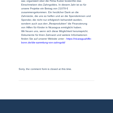
war, organisiert über die Firma Kulzer kostenfrei das
Einschmelzen des Zahngoldes. In diesem Jahr ist so für
unsere Projekte ein Betrag von 21079 €
zusammengekommen. Ein herzlicher Dank an die
Zahnärzte, die uns so helfen und an die Spenderinnen und
Spender, die nicht nur erfolgreich behandelt wurden,
sondern auch aus den „Restprodukten“ die Finanzierung
von Hilfen für Kinder in Nicaragua ermöglicht haben.
Wir freuen uns, wenn sich diese Möglichkeit herumspricht.
Dokumente für ihren Zahnarzt und weitere Informationen
finden Sie auf unserer Website unter :
https://nicaraguahilfe-
bonn.de/die-sammlung-von-zahngold/
Sorry, the comment form is closed at this time.