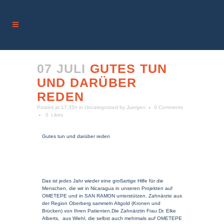
07 JULI
GUTES TUN
UND DARÜBER
REDEN
Posted at 17:35h
in
Uncategorized
by
Juergen
0 Comments
0
Likes
Gutes tun und darüber reden
Das ist jedes Jahr wieder eine großartige Hilfe für die
Menschen, die wir in Nicaragua in unseren Projekten auf
OMETEPE und in SAN RAMON unterstützen. Zahnärzte aus
der Region Oberberg sammeln Altgold (Kronen und
Brücken) von Ihren Patienten.Die Zahnärztin Frau Dr. Elke
Alberts, aus Wiehl, die selbst auch mehrmals auf OMETEPE