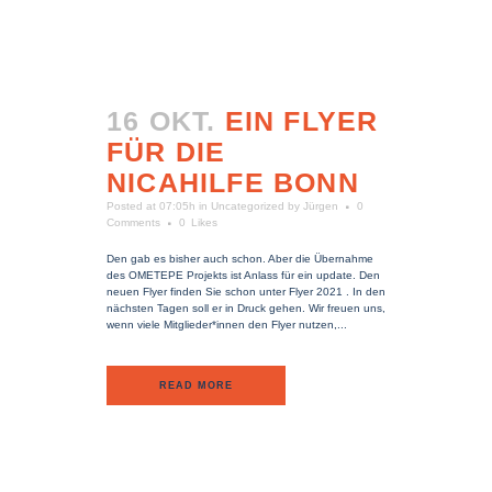
16 OKT.
EIN FLYER
FÜR DIE
NICAHILFE BONN
Posted at 07:05h
in
Uncategorized
by
Jürgen
0
Comments
0
Likes
Den gab es bisher auch schon. Aber die Übernahme
des OMETEPE Projekts ist Anlass für ein update. Den
neuen Flyer finden Sie schon unter Flyer 2021 . In den
nächsten Tagen soll er in Druck gehen. Wir freuen uns,
wenn viele Mitglieder*innen den Flyer nutzen,...
READ MORE