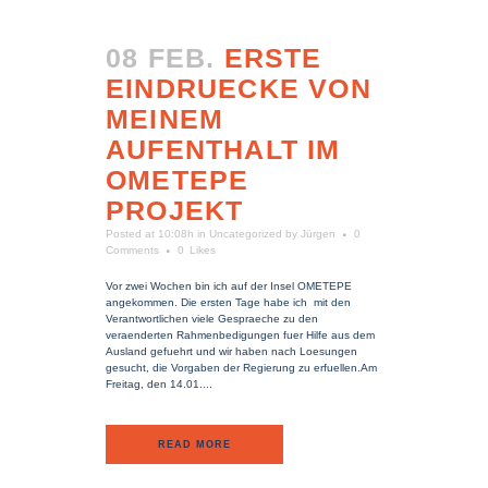
08 FEB.
ERSTE
EINDRUECKE VON
MEINEM
AUFENTHALT IM
OMETEPE
PROJEKT
Posted at 10:08h
in
Uncategorized
by
Jürgen
0
Comments
0
Likes
Vor zwei Wochen bin ich auf der Insel OMETEPE
angekommen. Die ersten Tage habe ich mit den
Verantwortlichen viele Gespraeche zu den
veraenderten Rahmenbedigungen fuer Hilfe aus dem
Ausland gefuehrt und wir haben nach Loesungen
gesucht, die Vorgaben der Regierung zu erfuellen.Am
Freitag, den 14.01....
READ MORE