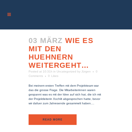
03 MÄRZ
WIE ES
MIT DEN
HUEHNERN
WEITERGEHT…
Posted at 10:31h
in
Uncategorized
by
Jürgen
0
Comments
0
Likes
Bei meinem ersten Treffen mit dem Projektteam war
das die grosse Frage. Die Mitarbeiterinnen waren
gespannt was es mit der Idee auf sich hat, die ich mit
der Projektleiterin Xochilt abgesprochen hatte, bevor
wir dafuer zum Jahresende gesammelt haben....
READ MORE