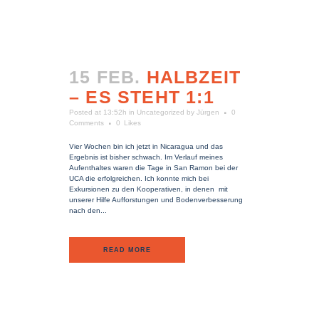
15 FEB.
HALBZEIT
– ES STEHT 1:1
Posted at 13:52h
in
Uncategorized
by
Jürgen
0
Comments
0
Likes
Vier Wochen bin ich jetzt in Nicaragua und das
Ergebnis ist bisher schwach. Im Verlauf meines
Aufenthaltes waren die Tage in San Ramon bei der
UCA die erfolgreichen. Ich konnte mich bei
Exkursionen zu den Kooperativen, in denen mit
unserer Hilfe Aufforstungen und Bodenverbesserung
nach den...
READ MORE